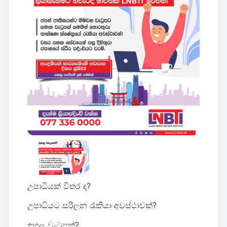
උපාධියක් විතර ද?
උපාධියට සරිලන රැකියා අවස්ථාවක්?
ඉහල වැටුපක්?