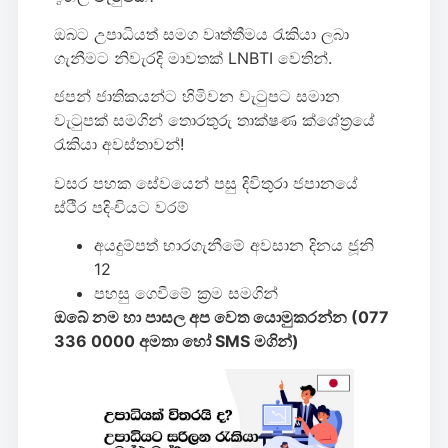
ඔබට උපාධියත් සමග වෘත්තීමය රැකියා ලබා
ගැනීමට නිවැරදි මාවතක් LNBTI වෙතින්.
ජපන් ජාතිකයන්ට හිමිවන වැටුපට සමාන
වැටුපක් සමගින් තොරතුරු තාක්ෂණ ක්ශේත්‍රයේ
රැකියා අවස්තාවන්!
වසර පහක සේවයෙන් පසු දිවිතුරා ජපානයේ
ස්ථිර පදිංචියට වරම්
අයදුම්පත් භාරගැනීමේ අවසාන දිනය ජූනි
12
පහසු ගෙවීමේ ක්‍රම සමගින්
ඔබේ නම හා පාසල අප වෙත යොමුකරන්න (077
336 0000 අමතා හෝ SMS මගින්)